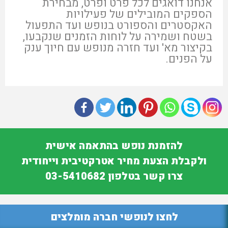
אנחנו דואגים לכל פרט ופרט, מבחירת
הספקים המובילים של פעילויות
האקסטרים והספורט בנופש ועד התפעול
בשטח ושמירה על לוחות הזמנים שנקבעו,
בקיצור מא' ועד חזרה מנופש עם חיוך ענק
על הפנים.
להזמנת נופש בהתאמה אישית
ולקבלת הצעת מחיר אטרקטיבית וייחודית
צרו קשר בטלפון 03-5410682
לחצו לנופשי חברה מומלצים