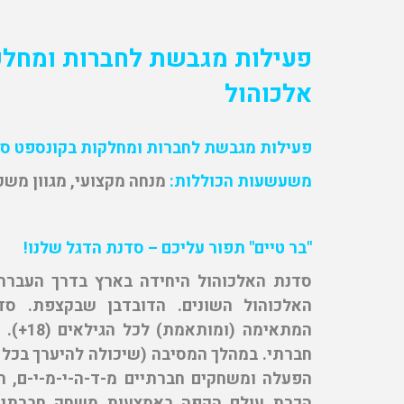
פעילות מגבשת לחברות ומחלק
אלכוהול
פעילות מגבשת לחברות ומחלקות בקונספט סד
משעשעות הכוללות:
מנחה מקצועי, מגוון משקא
"בר טיים" תפור עליכם – סדנת הדגל שלנו!
סדנת האלכוהול היחידה בארץ בדרך העברתה
האלכוהול השונים. הדובדבן שבקצפת. סדנ
המתאימ
חברתי. במהלך המסיבה (שיכולה להיערך בכל
הפעלה ומשחקים חברתיים מ-ד-ה-י-מ-י-ם, הח
הכרת עולם הקפה באמצעות משחק חברתי מב