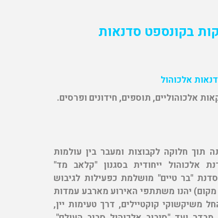
ות בקונספט סדנאות
נאות אלכוהול
ות אלכוהוליים, תוספים, חידונים ופרסים.
 תוך חלוקה לקבוצות ומעבר בין עולמות
ת אלכוהול ייחודית בסגנון "קלאב מד"
ה (ומותאמת) לכל הגילאים (18+). סדנת "בר טיים" מושלמת כפעילות לגיבוש
 מקום) יהנו משתתפי האירוע מארבע עמדות
ל משיקשוקי קוקטיילים, דרך טעימות יין,
דר ועד "סיבוב אלכוהול סביב העולם".