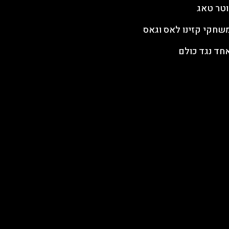
וטר טאג
שחקי קזינו לאס וגאס
חד נגד כולם