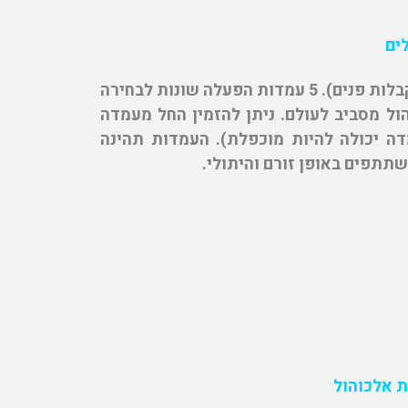
ים
הסדנה המושלמת לאירועי הפנינג (בדגש על קבלות פנים). 5 עמדות הפעלה שונות לבחירה
והול מסביב לעולם. ניתן להזמין החל מעמדה
כל עמדה יכולה להיות מוכפלת). העמדות תהינה
תפים באופן זורם והיתולי.
 אלכוהול