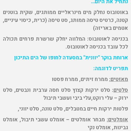
נתחיל את היום…
באוטובוס נחלק מים מינראליים ממותגים, שקית בוטנים
קטנה, כרטיס טיסה ממותג, סט טיסה (כרית, כיסוי עיניים,
אטמים באריזה)
בכניסה לאוטובוס: המלווה יחלק שרשרת פרחים תכולה
לכל עובד בכניסה לאוטובוס.
ארוחת בוקר "יוונית" במסעדה לחופו של הים התיכון
תפריט לדוגמה:
מאזטים:
ממרח זיתים, ממרח פסטו
סלטים
: סלט ירקות קצוץ סלט חסה ערבית ונבטים, סלט
ירוק – עלי רוקט,עלי ביבי ועשבי תיבול
פלטות ירקות חיים במטבלים, סלט טונה, סלט יווני,
אומלטים:
מבחר אומלטים – אומלט עשבי תיבול, אומלט
גבינות, אומלט נקי