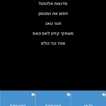
סדנאות אלכוהול
חפש את המטמון
ווטר טאג
משחקי קזינו לאס וגאס
אחד נגד כולם
עקבו אחרינו
וידאו
וואטסאפ
וואטסאפ