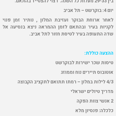
בין 29-33 מעלות כל השנה. רצוי להצטייד בהתאם.
יום 4: בוקרשט – תל אביב
לאחר ארוחת הבוקר ועזיבת המלון , נותיר זמן פנוי
לקניות בעיר ובהתאם לזמן ההמראה ניצא בנסיעה אל
שדה התעופה בעיר לטיסת חזור לתל אביב.
ההצעה כוללת:
טיסות שכר ישירות לבוקרשט
אוטובוס תיירים נוח וממוזג
4/3 לילות במלון – רמתו תתואם לתקציב הקבוצה
מדריך טיולים ישראלי
2 אנשי צוות הפקה
כלכלה: פנסיון מלא