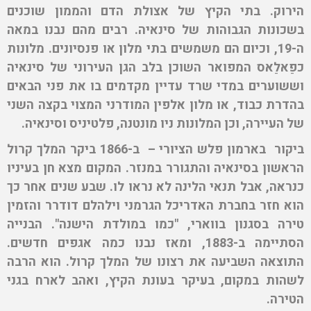
הירוק. בתי הקיץ של אצולת הדם והממון שוכנים
בשכונות הגבוהות של סינאיה. רבים מהם נבנו במאה
ה-19, וכיום הם משמשים בתי מלון או פנסיונים. מלונות
כפַאלַאס המפואר השוכן בלב הגן העירוני של סינאיה
וששוערים במדי שרד עדיין מקדמים בו את פני הבאים
בהדרת כבוד, או מלון אלפין המודרני המצוי בקצה השני
של העיירה, וכן המלונות ניו מונטנה, פלטיניס וסינאיה.
ביקור בארמון פלש הציורי – ב-1866 ביקר המלך קרול
הראשון בסינאיה והתגורר במנזר. המקום מצא חן בעיניו
כנראה, אבל תנאי הלינה לא נראו לו. שבע שנים אחר כך
הוא חזר בחברת האדריכל הגרמני וילהלם דודרר והזמין
טירה בסגנון בווארי, "כמו במולדת הישנה". הבנייה
הסתיימה ב-1883, ומאז נבנו כמה אגפים חדשים.
התוצאה השביעה את רצונו של המלך קרול. הוא הרבה
לשהות במקום, בעיקר בעונת הקיץ, ואהב לארח בגני
הטירה.