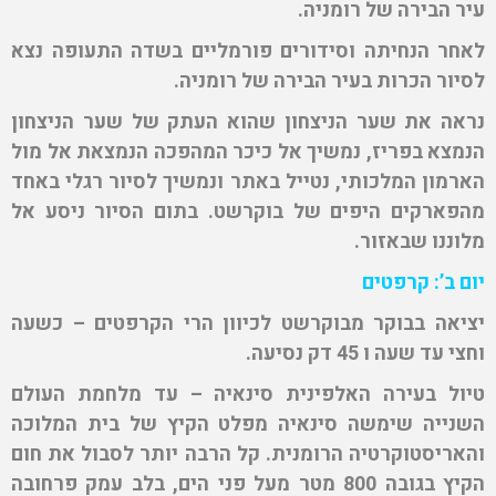
עיר הבירה של רומניה.
לאחר הנחיתה וסידורים פורמליים בשדה התעופה נצא
לסיור הכרות בעיר הבירה של רומניה.
נראה את שער הניצחון שהוא העתק של שער הניצחון
הנמצא בפריז, נמשיך אל כיכר המהפכה הנמצאת אל מול
הארמון המלכותי, נטייל באתר ונמשיך לסיור רגלי באחד
מהפארקים היפים של בוקרשט. בתום הסיור ניסע אל
מלוננו שבאזור.
יום ב’: קרפטים
יציאה בבוקר מבוקרשט לכיוון הרי הקרפטים – כשעה
וחצי עד שעה ו 45 דק נסיעה.
טיול בעירה האלפינית סינאיה – עד מלחמת העולם
השנייה שימשה סינאיה מפלט הקיץ של בית המלוכה
והאריסטוקרטיה הרומנית. קל הרבה יותר לסבול את חום
הקיץ בגובה 800 מטר מעל פני הים, בלב עמק פרחובה