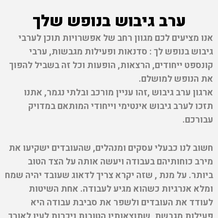
ערב גיבוש בנופש שלך
אנו מציעים לכם מגוון רחב של אפשרויות תוכן לערבי
גיבוש בנופש לך : סדנאות ופעילות מגבשות, ערבי
קונספט ייחודים, הרצאות, הופעות וכל זה בשביל להפוך
את הנופש למושלם.
ארגון ערב גיבוש ,זהו עניין מורכב ובלתי נגמר, אתנו
תזכו לערב גיבוש אינטימי וייחודי המותאם במדויק
עבורכם.
חשוב לנו כבעלי עסקים ומנהלים, שהעובדים ישקיעו את
מירב כוחותיהם בעבודה ויעשה אותה על הצד הטוב
ביותר. על מנת , שזה יקרא צריך לדאוג שעובד יהיה שמח
ומלא אנרגיות כשהוא מגיע לעבודה. אחת השיטות
לעודד את העובדים ולשפר את סביבת עבודה היא
פעילות מגבשת ,שתוצאותיו הטובות ניכרות לעין לאורך